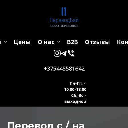
и
Цены
О нас
B2B
Отзывы
Ко
+375445581642
Пн-Пт.-
10.00-18.00
Сб, Вс.-
выходной
Перевод с / на