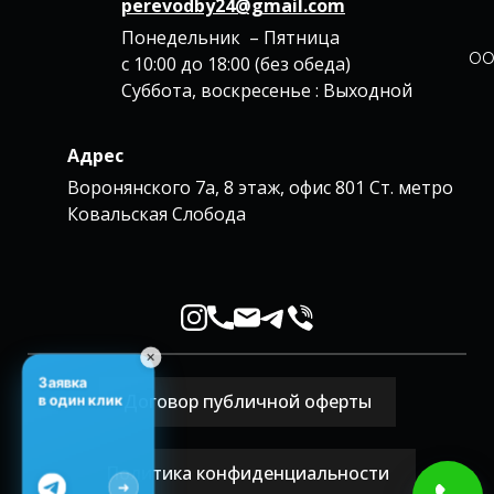
perevodby24@gmail.com
Понедельник – Пятница
ОО
с 10:00 до 18:00 (без обеда)
Суббота, воскресенье : Выходной
Адрес
Воронянского 7а, 8 этаж, офис 801 Ст. метро
Ковальская Слобода
✕
Заявка
Договор публичной оферты
в один клик
Политика конфиденциальности
➜