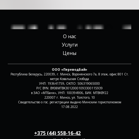
О нас
Услуги
Цены
ООО «ПереводБай»
Республика Беларусь, 220039, г. Минск, Воронянского 7а, 8 этаж, офис 801 Ст.
метро Ковальская Слобода
УНП: 193641759, ОКПО: 506319065000
Р/С BYN: BY08MTBK30120001093300115939
в ЗАО «МТБанк», УНП: 100394906, БИК: MTBKBY22
220007 г. Минск, ул. Толстого, 10
Свидетельство о гос. регистрации выдано Минским горисполкомом
17.08.2022
+375 (44) 558-16-42