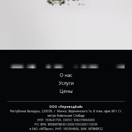
О нас
Услуги
Цены
ООО «ПереводБай»
Республика Беларусь, 220039, г. Минск, Воронянского 7а, 8 этаж, офис 801 Ст.
метро Ковальская Слобода
УНП: 193641759, ОКПО: 506319065000
Р/С BYN: BY08MTBK30120001093300115939
в ЗАО «МТБанк», УНП: 100394906, БИК: MTBKBY22