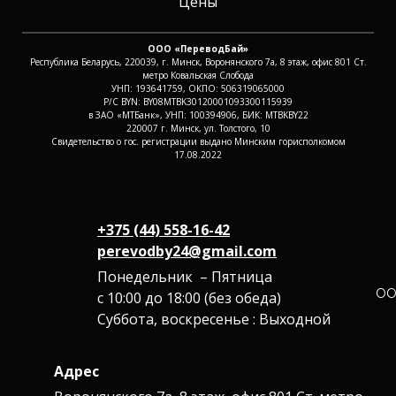
Цены
ООО «ПереводБай»
Республика Беларусь, 220039, г. Минск, Воронянского 7а, 8 этаж, офис 801 Ст.
метро Ковальская Слобода
УНП: 193641759, ОКПО: 506319065000
Р/С BYN: BY08MTBK30120001093300115939
в ЗАО «МТБанк», УНП: 100394906, БИК: MTBKBY22
220007 г. Минск, ул. Толстого, 10
Свидетельство о гос. регистрации выдано Минским горисполкомом
17.08.2022
+375 (44) 558-16-42
perevodby24@gmail.com
Понедельник – Пятница
ОО
с 10:00 до 18:00 (без обеда)
Суббота, воскресенье : Выходной
Адрес