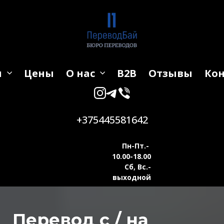
и
Цены
О нас
B2B
Отзывы
Ко
+375445581642
Пн-Пт.-
10.00-18.00
Сб, Вс.-
выходной
Перевод с / на