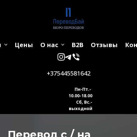
и
Цены
О нас
B2B
Отзывы
Ко
+375445581642
Пн-Пт.-
10.00-18.00
Сб, Вс.-
выходной
Перевод с / на