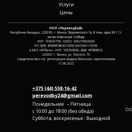
Услуги
Цены
ООО «ПереводБай»
Республика Беларусь, 220039, г. Минск, Воронянского 7а, 8 этаж, офис 801 Ст.
метро Ковальская Слобода
УНП: 193641759, ОКПО: 506319065000
Р/С BYN: BY08MTBK30120001093300115939
в ЗАО «МТБанк», УНП: 100394906, БИК: MTBKBY22
220007 г. Минск, ул. Толстого, 10
Свидетельство о гос. регистрации выдано Минским горисполкомом
17.08.2022
+375 (44) 558-16-42
perevodby24@gmail.com
Понедельник – Пятница
ОО
с 10:00 до 18:00 (без обеда)
Суббота, воскресенье : Выходной