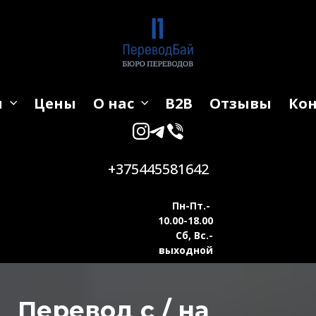
и
Цены
О нас
B2B
Отзывы
Ко
+375445581642
Пн-Пт.-
10.00-18.00
Сб, Вс.-
выходной
Перевод с / на