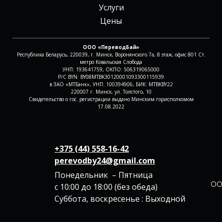
Услуги
Цены
ООО «ПереводБай»
Республика Беларусь, 220039, г. Минск, Воронянского 7а, 8 этаж, офис 801 Ст.
метро Ковальская Слобода
УНП: 193641759, ОКПО: 506319065000
Р/С BYN: BY08MTBK30120001093300115939
в ЗАО «МТБанк», УНП: 100394906, БИК: MTBKBY22
220007 г. Минск, ул. Толстого, 10
Свидетельство о гос. регистрации выдано Минским горисполкомом
17.08.2022
+375 (44) 558-16-42
perevodby24@gmail.com
Понедельник – Пятница
ОО
с 10:00 до 18:00 (без обеда)
Суббота, воскресенье : Выходной