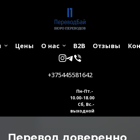
и
Цены
О нас
B2B
Отзывы
Ко
+375445581642
Пн-Пт.-
10.00-18.00
Сб, Вс.-
выходной
Перевод доверенно