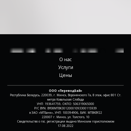
О нас
Услуги
Цены
ООО «ПереводБай»
Республика Беларусь, 220039, г. Минск, Воронянского 7а, 8 этаж, офис 801 Ст.
метро Ковальская Слобода
УНП: 193641759, ОКПО: 506319065000
Р/С BYN: BY08MTBK30120001093300115939
в ЗАО «МТБанк», УНП: 100394906, БИК: MTBKBY22
220007 г. Минск, ул. Толстого, 10
Свидетельство о гос. регистрации выдано Минским горисполкомом
17.08.2022