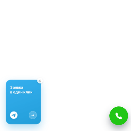
✕
Заявка
в один клик
➜