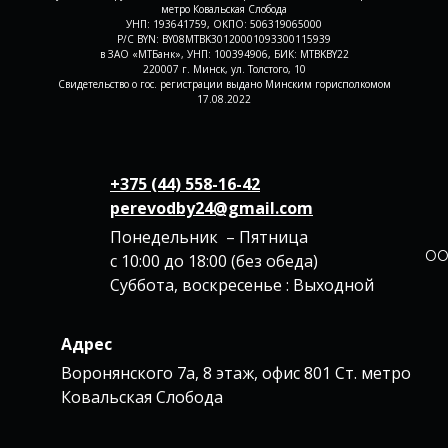
метро Ковальская Слобода
УНП: 193641759, ОКПО: 506319065000
Р/С BYN: BY08MTBK30120001093300115939
в ЗАО «МТБанк», УНП: 100394906, БИК: MTBKBY22
220007 г. Минск, ул. Толстого, 10
Свидетельство о гос. регистрации выдано Минским горисполкомом
17.08.2022
+375 (44) 558-16-42
perevodby24@gmail.com
Понедельник – Пятница
ОО
с 10:00 до 18:00 (без обеда)
Суббота, воскресенье : Выходной
Адрес
Воронянского 7а, 8 этаж, офис 801 Ст. метро
Ковальская Слобода