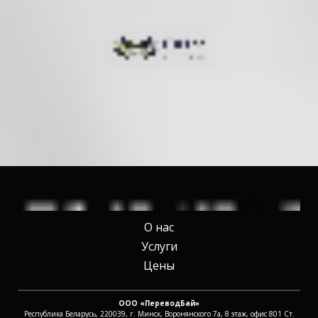
О нас
Услуги
Цены
ООО «ПереводБай»
Республика Беларусь, 220039, г. Минск, Воронянского 7а, 8 этаж, офис 801 Ст.